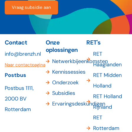
Vraag subsidie aan
Contact
Onze
RET's
oplossingen
info@brenzh.nl
RET
Netwerkbijeenkomsten
Haaglanden
Naar contactpagina
Kennissessies
Postbus
RET Midden
Onderzoek
Holland
Postbus 1111,
Subsidies
RET Holland
2000 BV
Ervaringsdeskundigen
Rijnland
Rotterdam
RET
Rotterdam