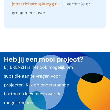
joost.richards@negg.nl
. Hij vertelt je er
graag meer over.
Heb jij een mooi project?
Bij BRENZH is het ook mogelijk om
subsidie aan te vragen voor
projecten. Klik op onderstaande
button en lees meer over de
mogelijkheden.