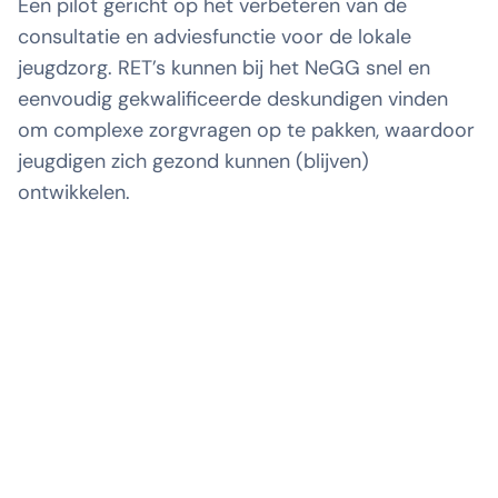
Een pilot gericht op het verbeteren van de
consultatie en adviesfunctie voor de lokale
jeugdzorg. RET’s kunnen bij het NeGG snel en
eenvoudig gekwalificeerde deskundigen vinden
om complexe zorgvragen op te pakken, waardoor
jeugdigen zich gezond kunnen (blijven)
ontwikkelen.
Een overzicht voor specialistische
kennis waar vaak binnen 48 uur een
passende expert gevonden kan worden.
Regio-overstijgende beschikbaarheid