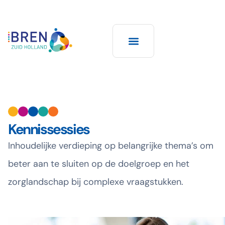
Over BREN ZH
Leren en ontwikkelen
Kennissessies
Inhoudelijke verdieping op belangrijke thema’s om
beter aan te sluiten op de doelgroep en het
zorglandschap bij complexe vraagstukken.
Meer over BREN