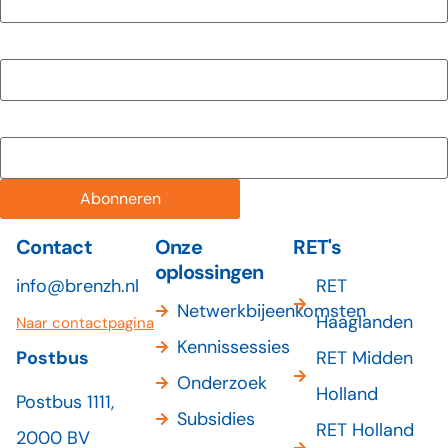
Voornaam
Achternaam
Abonneren
Contact
Onze
RET's
oplossingen
info@brenzh.nl
RET
Netwerkbijeenkomsten
Haaglanden
Naar contactpagina
Kennissessies
Postbus
RET Midden
Onderzoek
Holland
Postbus 1111,
Subsidies
RET Holland
2000 BV