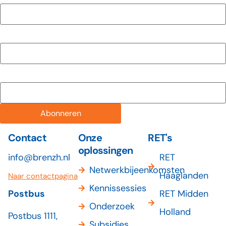
Voornaam
Achternaam
Abonneren
Contact
Onze
RET's
oplossingen
info@brenzh.nl
RET
Netwerkbijeenkomsten
Haaglanden
Naar contactpagina
Kennissessies
Postbus
RET Midden
Onderzoek
Holland
Postbus 1111,
Subsidies