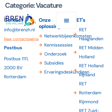
Categorie:
Vacature
Contact
Onze
RET's
oplossingen
info@brenzh.nl
RET
Over BREN ZH
Leren en ontwikkelen
Netwerkbijeenkomsten
Haaglanden
Naar contactpagina
Kennissessies
Postbus
RET Midden
Onderzoek
Holland
Postbus 1111,
Subsidies
RET Holland
2000 BV
Ervaringsdeskundigen
Rijnland
Rotterdam
RET
Rotterdam
Rijnmond
RET Zuid-